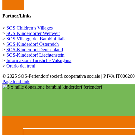
Partner/Links
>
SOS Children’s Villages
>
SOS-Kinderdörfer Weltweit
>
SOS Villaggi dei Bambini Italia
>
SOS-Kinderdorf Österreich
>
SOS-Kinderdorf Deutschland
>
SOS-Kinderdorf Liechtenstein
>
Informazioni Turistiche Valsugana
>
Orario dei treni
© 2025 SOS-Feriendorf società cooperativa sociale | P.IVA IT00
Page load link