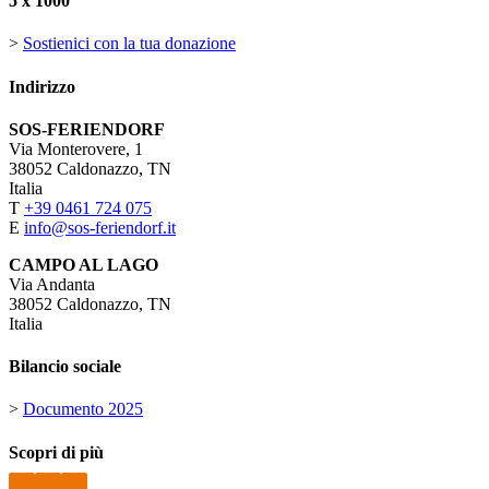
5 x 1000
>
Sostienici con la tua donazione
Indirizzo
SOS-FERIENDORF
Via Monterovere, 1
38052 Caldonazzo, TN
Italia
T
+39 0461 724 075
E
info@sos-feriendorf.it
CAMPO AL LAGO
Via Andanta
38052 Caldonazzo, TN
Italia
Bilancio sociale
>
Documento 2025
Scopri di più