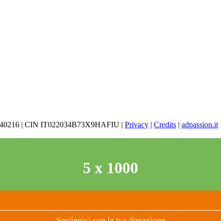
626040216 | CIN IT022034B73X9HAFIU |
Privacy
|
Credits
|
adpassion.it
5 x 1000
Sostienici con la tua donazione