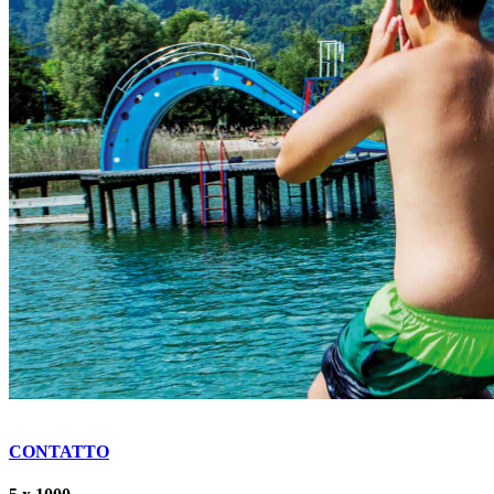
TARGET
E
CALENDARIO
CONTATTO