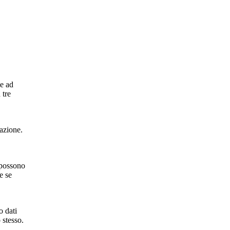
me ad
 tre
razione.
e possono
e se
o dati
 stesso.