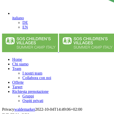
italiano
DE
EN
Home
Chi siamo
Team
I nostri team
Collabora con noi
Offerte
Target
Richiesta prenotazione
Gruppi
Ospiti privati
Privacy
waldemarker
2022-10-04T14:49:06+02:00