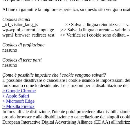
Al fine di garantire la migliore esperienza, su questo sito vengono usat
Cookies tecnici
_icl_visitor_lang_js >> Salva la lingua reindirizzata – vali
wp-wpml_current_language >> Salva la lingua corrente – valido pe
wpml_browser_redirect_test >> Verifica se i cookie sono abilitati – v
Cookies di profilazione
nessuno
Cookies di terze parti
nessuno
Come è possibile impedire che i cookie vengano salvati?
È possibile disattivare o cancellare i cookie usando le impostazioni d
funzionano come lo desiderate. Le istruzioni per la disabilitazione dei c
> Google Chrome
> Apple Safari
> Microsoft Edge
> Mozilla Firefox
In forza di tale distinzione, l'utente potrà procedere alla disabilitazio
proprio browser e alla disabilitazione o cancellazione dei singoli cook
European Interactive Digital Advertising Alliance (EDAA) all'indiriz